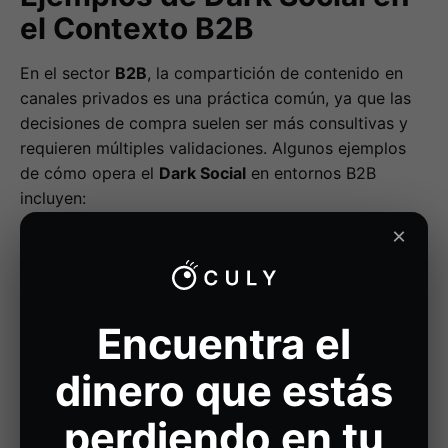
el Contexto B2B
En el sector
B2B
, la compartición de contenido en
canales privados es una práctica común, ya que las
decisiones de compra suelen ser más consultivas y
requieren múltiples validaciones. Algunos ejemplos
de cómo opera el
Dark Social
en entornos B2B
incluyen:
×
Un equipo de marketing comparte un
whitepaper
sobre tendencias en automatización a través de
Slack con otros departamentos.
Un ejecutivo recibe por email un
caso de éxito
Encuentra el
sobre una herramienta SaaS y lo reenvía a su
equipo para evaluar su implementación.
dinero que estás
Un especialista en compras comparte en un
perdiendo en tu
grupo privado de WhatsApp el enlace de un