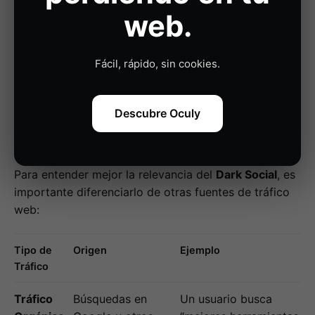
proveedor confiable.
web.
Una comunidad profesional en Discord discute
las mejores plataformas de CRM y comparten
enlaces a contenido relevante.
Fácil, rápido, sin cookies.
Diferencias entre Tráfico
Descubre Oculy
Orgánico, Pagado y Dark
Social
Para entender mejor la relevancia del
Dark Social
, es
importante diferenciarlo de otras fuentes de tráfico
web:
Tipo de
Origen
Ejemplo
Tráfico
Tráfico
Búsquedas en
Un usuario busca