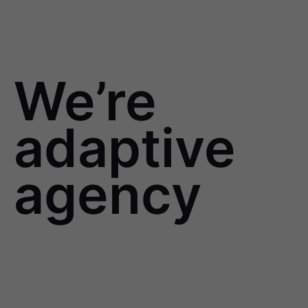
We’re
adaptive
agency