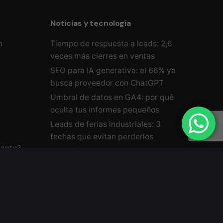
Noticias y tecnología
n
Tiempo de respuesta a leads: 2,6
veces más cierres en ventas
SEO para IA generativa: el 66% ya
busca proveedor con ChatGPT
Umbral de datos en GA4: por qué
oculta tus informes pequeños
Leads de ferias industriales: 3
fechas que evitan perderlos
sante?
INP: guía para medir y mejorar el
Interaction to Next Paint