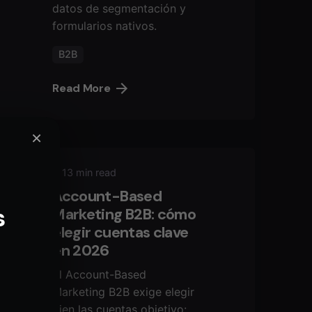
datos de segmentación y
formularios nativos.
B2B
Read More
×
13 min read
Account-Based
s
Marketing B2B: cómo
elegir cuentas clave
en 2026
El Account-Based
Marketing B2B exige elegir
bien las cuentas objetivo: