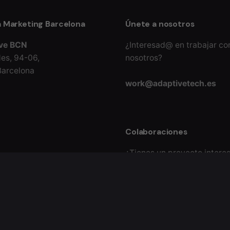
 Marketing Barcelona
Únete a nosotros
ive BCN
¿Interesad@ en trabajar co
des, 94-06,
nosotros?
arcelona
work@adaptivetech.es
Colaboraciones
¿Tienes un proyecto intere
projects@adaptivetech.es
Para todo lo demás...