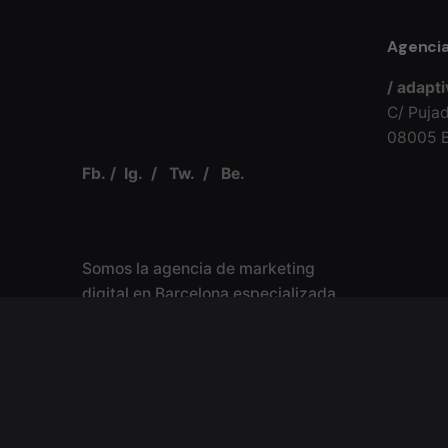
Agencia
/ adapt
C/ Puja
08005 B
Fb.
/
Ig.
/
Tw.
/
Be.
Somos la agencia de marketing
digital en Barcelona especializada
en diseño web, SEO avanzado y
estrategias digitales con impacto.
No pierdas tiempo, coge el teléfono