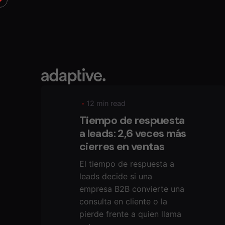
S
k
i
p
t
o
c
o
12 min read
n
Tiempo de respuesta
t
a leads: 2,6 veces más
e
cierres en ventas
n
t
El tiempo de respuesta a
leads decide si una
empresa B2B convierte una
consulta en cliente o la
pierde frente a quien llama