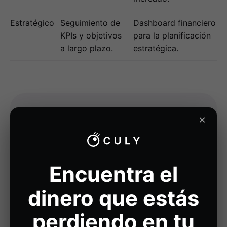
Estratégico
Seguimiento de
Dashboard financiero
KPIs y objetivos
para la planificación
a largo plazo.
estratégica.
×
Dashboards a tu
medida
Encuentra el
Potenciamos tu visión digital a través de
dinero que estás
dashboards y paneles de control. Diseñamos
interfaces visuales, claras y a tu medida para
perdiendo en tu
que tomes decisiones con más rapidez y