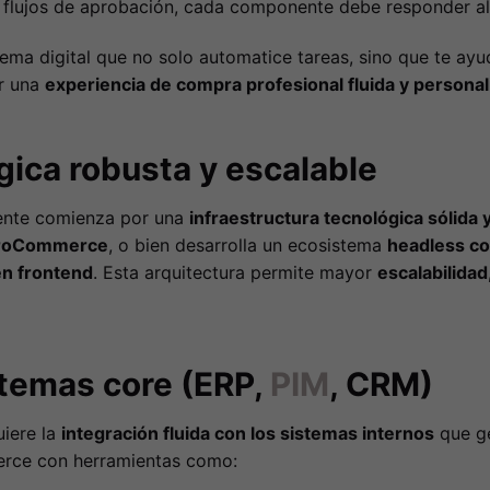
o flujos de aprobación, cada componente debe responder a
tema digital que no solo automatice tareas, sino que te ay
er una
experiencia de compra profesional fluida y personal
gica robusta y escalable
ente comienza por una
infraestructura tecnológica sólida y
roCommerce
, o bien desarrolla un ecosistema
headless c
en frontend
. Esta arquitectura permite mayor
escalabilidad
stemas core (ERP,
PIM
, CRM)
uiere la
integración fluida con los sistemas internos
que ge
erce con herramientas como: