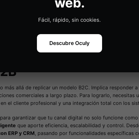
web.
ón de sistemas, adopción de herramientas digitales y
aline
o de partida te permitirá definir un roadmap realista y prio
Fácil, rápido, sin cookies.
r posibles
resistencias al cambio digital
dentro del equipo, 
oles responsables del proceso de transformación.
Descubre Oculy
rescindibles para con
B2B
más allá de replicar un modelo B2C. Implica responder a
iones comerciales a largo plazo. Para lograrlo, necesitas 
en el cliente profesional y una integración total con los si
ara garantizar que tu canal digital no solo funcione com
ligente
que aporte eficiencia, escalabilidad y control. Desd
 con ERP y CRM
, pasando por funcionalidades específicas 