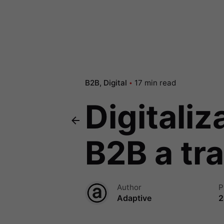
B2B
Digital
17 min read
Digitali
B2B a t
Author
P
Adaptive
2