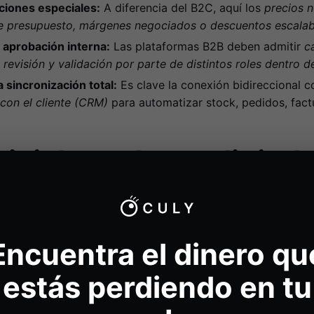
ciones especiales:
A diferencia del B2C, aquí los
precios n
de presupuesto, márgenes negociados o descuentos escalab
 aprobación interna:
Las plataformas B2B deben admitir
c
n
revisión y validación por parte de distintos roles dentro de
sincronización total:
Es clave la conexión bidireccional 
con el cliente (CRM)
para automatizar stock, pedidos, fact
icial: madurez digital
a
ntas, es crucial realizar una
auditoría de madurez digital
qu
Encuentra el dinero qu
ta evaluación debe abarcar desde la infraestructura tecnoló
bio de tus equipos comerciales.
estás perdiendo en tu
ess B2B
para clasificar a tu empresa en función de su grado