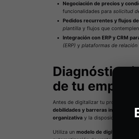
Negociación de precios y condi
funcionalidades para
solicitud 
Pedidos recurrentes y flujos de
plantilla
y flujos que contemple
Integración con ERP y CRM para 
(ERP)
y
plataformas de relación 
Diagnóstico in
de tu empres
Antes de digitalizar tu proceso de ve
debilidades y barreras internas
. Es
organizativa
y la disposición al cam
Utiliza un
modelo de digital readin