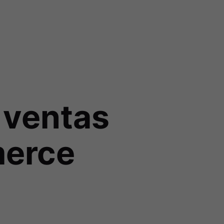
 ventas
merce