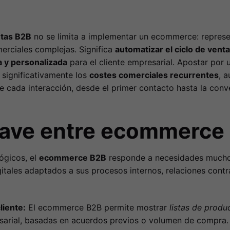
ntas B2B
no se limita a implementar un ecommerce: represe
erciales complejas. Significa
automatizar el ciclo de vent
da y personalizada
para el cliente empresarial. Apostar por
r significativamente los
costes comerciales recurrentes
, 
 cada interacción, desde el primer contacto hasta la conver
clave entre ecommerce
ógicos, el
ecommerce B2B
responde a necesidades mucho
tales adaptados a sus procesos internos, relaciones contra
liente:
El ecommerce B2B permite mostrar
listas de produ
arial, basadas en acuerdos previos o volumen de compra.