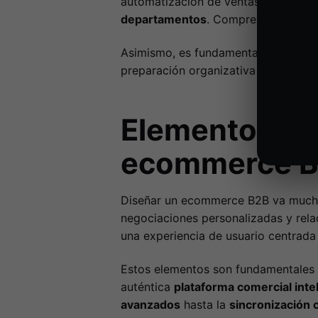
automatización de ventas, integraci
departamentos
. Comprender tu punt
Asimismo, es fundamental identifica
preparación organizativa y definir r
Elementos imp
ecommerce 
Diseñar un ecommerce B2B va mucho 
negociaciones personalizadas y relac
una experiencia de usuario centrada 
Estos elementos son fundamentales p
auténtica
plataforma comercial inte
avanzados
hasta la
sincronización