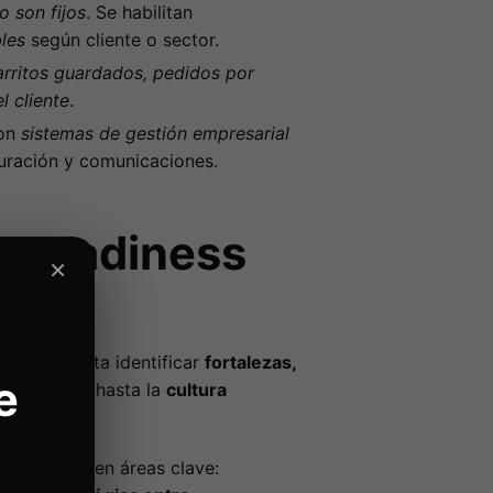
o son fijos
. Se habilitan
les
según cliente o sector.
arritos guardados, pedidos por
l cliente
.
con
sistemas de gestión empresarial
uración y comunicaciones.
 y readiness
×
e te permita identificar
fortalezas,
e
gica actual hasta la
cultura
 de avance en áreas clave: