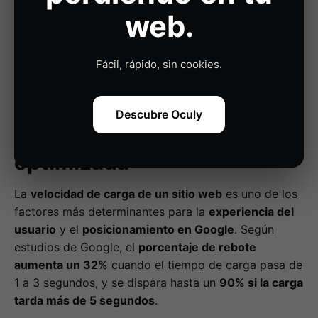
Una
arquitectura de la información bien
web.
estructurada
mejora el flujo de navegación, reduce
la tasa de rebote y guía al usuario hacia la
Fácil, rápido, sin cookies.
conversión. Menús ordenados, llamadas a la acción
visibles y una jerarquía de contenidos lógica marcan
la diferencia en la
usabilidad web
.
Descubre Oculy
Velocidad de carga
optimizada
La
velocidad de carga de un sitio web
es uno de los
factores más determinantes para la
experiencia del
usuario
y el
posicionamiento en Google
. Según
estudios de Google, el
porcentaje de rebote
aumenta un 32%
cuando el tiempo de carga pasa de
1 a 3 segundos, y se dispara hasta un
90% si la carga
tarda más de 5 segundos
.