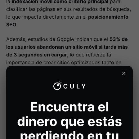
la
indexación móvil como criterio principal
para
clasificar las páginas en sus resultados de búsqueda,
lo que impacta directamente en el
posicionamiento
SEO
.
Además, estudios de Google indican que el
53% de
los usuarios abandonan un sitio móvil si tarda más
de 3 segundos en cargar
, lo que refuerza la
importancia de crear sitios optimizados tanto en
diseño como en rendimiento.
×
Un diseño responsive eficaz no solo adapta
visualmente el contenido a cada dispositivo, sino que
también asegura que las
conversiones, formularios
Encuentra el
y llamadas a la acción
funcionen sin fricciones en
cualquier contexto de uso: móvil, tablet o escritorio.
dinero que estás
Navegación clara e intuitiva
perdiendo en tu