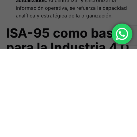
actualizados
: Al centralizar y sincronizar la
información operativa, se refuerza la capacidad
analítica y estratégica de la organización.
ISA-95 como base
para la Industria 4.0
La norma
ISA-95
desempeña un papel fundamental
en la adopción de estrategias de
Industria 4.0
, ya
que proporciona una
estructura interoperable y
estandarizada
que conecta de forma eficiente los
sistemas de producción con los entornos de gestión.
Esta arquitectura permite que la información fluya
entre las capas OT e IT de manera ordenada, trazable
y segura.
Gracias a su
estructura modular y escalable
, ISA-95