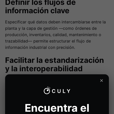
Definir los flujos de
información clave
Especificar qué datos deben intercambiarse entre la
planta y la capa de gestión —como órdenes de
producción, inventarios, calidad, mantenimiento o
trazabilidad— permite estructurar el flujo de
información industrial con precisión.
Facilitar la estandarización
y la interoperabilidad
×
ISA-95 promueve la compatibilidad entre tecnologías
diversas, reduciendo la necesidad de desarrollos
personalizados y garantizando la integración
eficiente entre plataformas industriales.
Encuentra el
Mejorar la eficiencia