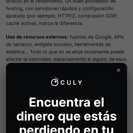
directo en el rendimiento. Un buen proveedor de
hosting, con servidores rápidos y configuración
ajustada (por ejemplo, HTTP/2, compresión GZIP,
caché activa), marca la diferencia.
Uso de recursos externos:
fuentes de Google, APIs
de terceros, widgets sociales, herramientas de
analítica… Todo lo que no se aloje localmente puede
afectar la velocidad, especialmente si alguno de esos
recursos falla o es lento.
×
Dispositivos móviles y tipo de conexión:
no todos
los usuarios acceden desde ordenadores con fibra
óptica. Hoy, el rendimiento móvil es crítico. La web
Encuentra el
debe ser rápida, ligera y adaptada a conexiones
móviles, donde cada segundo cuenta.
dinero que estás
Arquitectura del sitio y CMS utilizado:
la forma en
perdiendo en tu
que está organizado un sitio influye en cómo se