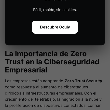
Supervisión y detección de anomalías
:
Fácil, rápido, sin cookies.
Implementación de herramientas de análisis para
identificar intentos de acceso sospechosos.
Descubre Oculy
Gracias a estas estrategias, se evita que un atacante
que comprometa un dispositivo pueda moverse
libremente dentro de la red empresarial.
La Importancia de Zero
Trust en la Ciberseguridad
Empresarial
Las empresas están adoptando
Zero Trust Security
como respuesta al aumento de ciberataques
dirigidos a infraestructuras empresariales. Con el
crecimiento del teletrabajo, la migración a la nube y
la proliferación de dispositivos conectados, confiar