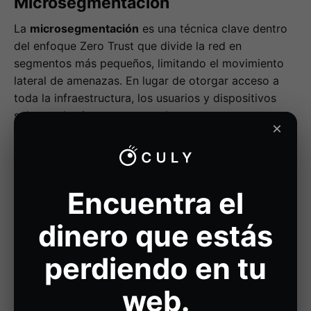
Microsegmentación
La
microsegmentación
es una técnica clave dentro
del enfoque Zero Trust que divide la red en
segmentos más pequeños, limitando el movimiento
lateral de amenazas. En lugar de otorgar acceso a
toda la infraestructura, los usuarios y dispositivos
solo pueden interactuar con los recursos
×
estrictamente autorizados.
Las estrategias más utilizadas en la segmentación
Zero Trust incluyen:
Encuentra el
Firewalls y reglas de control granular
:
dinero que estás
Restricción del tráfico de red en función de
políticas predefinidas.
perdiendo en tu
Acceso basado en identidades
: Control de
conexiones en función de credenciales y
web.
autenticaciones en tiempo real.