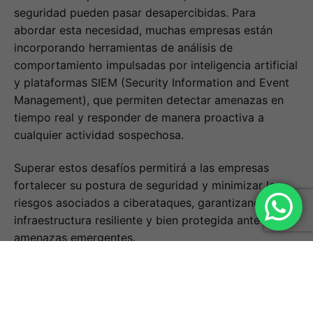
seguridad pueden pasar desapercibidas. Para
abordar esta necesidad, muchas empresas están
incorporando herramientas de análisis de
comportamiento impulsadas por inteligencia artificial
y plataformas SIEM (Security Information and Event
Management), que permiten detectar amenazas en
tiempo real y responder de manera proactiva a
cualquier actividad sospechosa.
Superar estos desafíos permitirá a las empresas
fortalecer su postura de seguridad y minimizar los
riesgos asociados a ciberataques, garantizando una
infraestructura resiliente y bien protegida ante las
amenazas emergentes.
Futuro del Modelo
Zero Trust y su