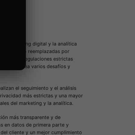
es
l marketing digital y la analítica
, están siendo reemplazadas por
tanto por regulaciones estrictas
les, plantea varios desafíos y
lizan el seguimiento y el análisis
rivacidad más estrictas y una mayor
es del marketing y la analítica.
ción más transparente y de
as en datos de primera parte y
del cliente y un mejor cumplimiento