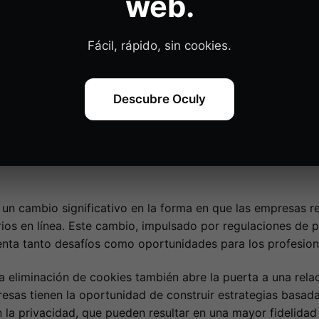
web.
Fácil, rápido, sin cookies.
 Eliminación de Cooki
Descubre Oculy
e terceros ha generado una ola de cambios en la industria de
ron el pilar del seguimiento y la personalización en línea
iorizan la privacidad del usuario. Este cambio, impulsado 
s consumidores por mayor control sobre sus datos persona
un cambio significativo en la forma en que las empresas rea
ios en línea. Este cambio, impulsado por regulaciones de p
nta tanto desafíos como oportunidades para los profesional
a eliminación de cookies también abre la puerta a una rela
resas tienen la oportunidad de construir estrategias basad
la privacidad, que pueden resultar en una mayor fidelidad 