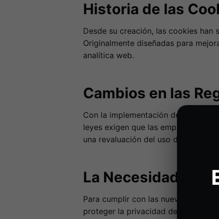
Historia de las Coo
Desde su creación, las cookies han 
Originalmente diseñadas para mejorar
analítica web.
Cambios en las Reg
Con la implementación de regulaci
leyes exigen que las empresas obteng
una revaluación del uso de cookies.
La Necesidad de un
Para cumplir con las nuevas normat
proteger la privacidad del usuario, 