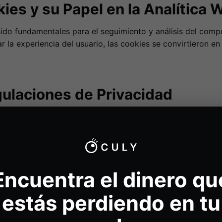
kies y su Papel en la Analítica 
sido fundamentales para el seguimiento y análisis del comp
 la experiencia del usuario, las cookies se convirtieron en 
ulaciones de Privacidad
ones como el
GDPR
y el
CCPA
, la privacidad del usuario se
an el consentimiento explícito del usuario antes de recopil
Encuentra el dinero qu
a Transición Hacia Métodos Si
estás perdiendo en tu
ivas, muchas empresas están adoptando métodos de analític
sino que también permite a las empresas seguir recopilando