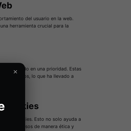
Web
ortamiento del usuario en la web.
una herramienta crucial para la
 ha convertido en una prioridad. Estas
×
ar sus datos, lo que ha llevado a
e
n Cookies
a sin cookies. Esto no solo ayuda a
 datos valiosos de manera ética y