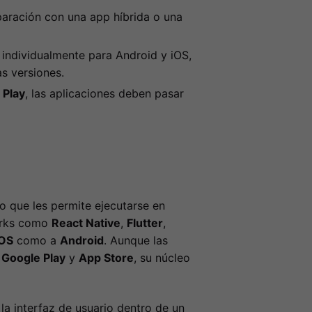
aración con una app híbrida o una
individualmente para Android y iOS,
as versiones.
 Play
, las aplicaciones deben pasar
lo que les permite ejecutarse en
works como
React Native
,
Flutter
,
iOS
como a
Android
. Aunque las
o
Google Play
y
App Store
, su núcleo
la interfaz de usuario dentro de un