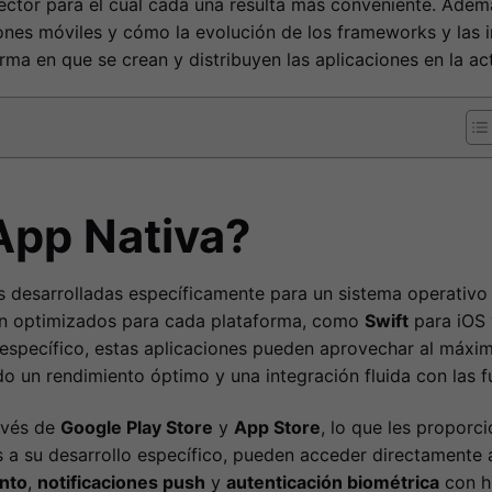
sector para el cual cada una resulta más conveniente. Adem
ciones móviles y cómo la evolución de los frameworks y las
rma en que se crean y distribuyen las aplicaciones en la ac
App Nativa?
as desarrolladas específicamente para un sistema operativo
ón optimizados para cada plataforma, como
Swift
para iOS
específico, estas aplicaciones pueden aprovechar al máxi
do un rendimiento óptimo y una integración fluida con las f
ravés de
Google Play Store
y
App Store
, lo que les proporci
s a su desarrollo específico, pueden acceder directament
nto
,
notificaciones push
y
autenticación biométrica
con hu