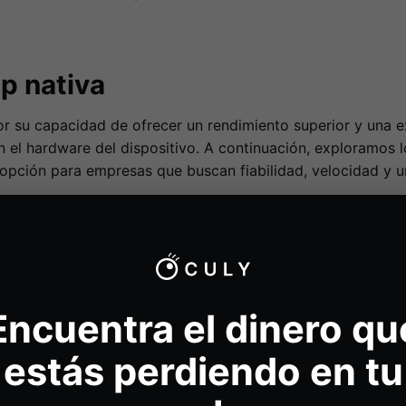
p nativa
or su capacidad de ofrecer un rendimiento superior y una e
n el hardware del dispositivo. A continuación, exploramos l
opción para empresas que buscan fiabilidad, velocidad y un
ptimizadas para un sistema operativo específico, las aplic
iento eficiente de datos.
UX/UI):
Se desarrollan siguiendo las pautas de diseño de c
elines
en iOS), proporcionando una navegación intuitiva y u
Encuentra el dinero qu
el dispositivo:
Pueden aprovechar al máximo el hardware d
idad, realidad aumentada y procesamiento de gráficos med
estás perdiendo en tu
Al estar programadas en lenguajes nativos, estas apps sue