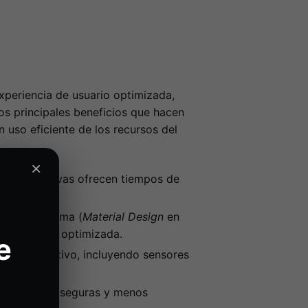
xperiencia de usuario optimizada,
os principales beneficios que hacen
 uso eficiente de los recursos del
×
aciones nativas ofrecen tiempos de
ada plataforma (
Material Design
en
na interfaz optimizada.
e
el dispositivo, incluyendo sensores
iante GPU.
len ser más seguras y menos