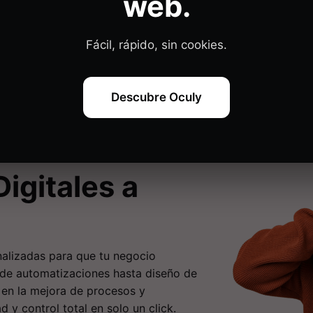
web.
ación con las aplicaciones híbridas o web.
l sistema operativo:
Se adaptan mejor a las nuevas versio
Fácil, rápido, sin cookies.
Descubre Oculy
igitales a
alizadas para que tu negocio
sde automatizaciones hasta diseño de
en la mejora de procesos y
ad y control total en solo un click.