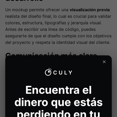
Un mockup permite ofrecer una
visualización previa
realista del diseño final, lo cual es crucial para validar
colores, estructura, tipografías y jerarquía visual.
Antes de escribir una línea de código, puedes
asegurarte de que el diseño cumple con los objetivos
del proyecto y respeta la identidad visual del cliente.
Comunicación más clara
×
con el cliente
Uno de los mayores retos del
diseño web
profesional
es traducir conceptos técnicos a ideas
Encuentra el
comprensibles. Gracias a los mockups, puedes
presentar una imagen clara y completa del producto,
dinero que estás
lo que facilita la aprobación, reduce malentendidos y
mejora la colaboración entre diseñadores, clientes y
perdiendo en tu
desarrolladores.