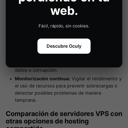
sistema operativo y las aplicaciones actualizadas
web.
es crucial para la seguridad y el rendimiento.
Seguridad:
Implementar medidas de seguridad
como firewalls, detección de intrusiones, y
Fácil, rápido, sin cookies.
escaneo de malware para proteger el servidor de
amenazas externas.
Descubre Oculy
Copias de seguridad:
Realizar copias de
seguridad regulares es esencial para la
recuperación de datos en caso de pérdida de
datos o corrupción.
Monitorización continua:
Vigilar el rendimiento y
el uso de recursos para prevenir sobrecargas o
detectar posibles problemas de manera
temprana.
Comparación de servidores VPS con
otras opciones de hosting