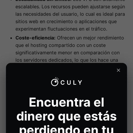
escalables. Los recursos pueden ajustarse según
las necesidades del usuario, lo cual es ideal para
sitios web en crecimiento o aplicaciones que
experimentan fluctuaciones en el tráfico.
Coste-eficiencia:
Ofrecen un mejor rendimiento
que el hosting compartido con un coste
significativamente menor en comparación con
los servidores dedicados, lo que los hace una
opción atractiva para pequeñas y medianas
×
empresas.
Mantenimiento de un servidor VPS
Encuentra el
El mantenimiento de un VPS es más complejo que el
de un hosting compartido, pero ofrece más control y
dinero que estás
flexibilidad.
perdiendo en tu
Actualizaciones de Software:
Mantener el