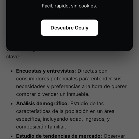
¿Qué métodos existen para
Fácil, rápido, sin cookies.
realizar Investigaciones de
Mercado Efectivas?
Descubre Oculy
Realizar una investigación de mercado adecuada en
el marketing inmobiliario implica varios métodos
clave:
Encuestas y entrevistas:
Directas con
consumidores potenciales para entender sus
necesidades y preferencias a la hora de querer
comprar o vender un inmueble.
Análisis demográfico:
Estudio de las
características de la población en un área
específica, incluyendo edad, ingresos, y
composición familiar.
Estudio de tendencias de mercado:
Observar