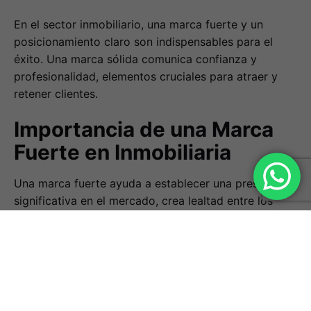
En el sector inmobiliario, una marca fuerte y un
posicionamiento claro son indispensables para el
éxito. Una marca sólida comunica confianza y
profesionalidad, elementos cruciales para atraer y
retener clientes.
Importancia de una Marca
Fuerte en Inmobiliaria
Una marca fuerte ayuda a establecer una presencia
significativa en el mercado, crea lealtad entre los
clientes y puede diferenciar significativamente a una
inmobiliaria de sus competidores.
Estrategias para el
Desarrollo de una Marca de