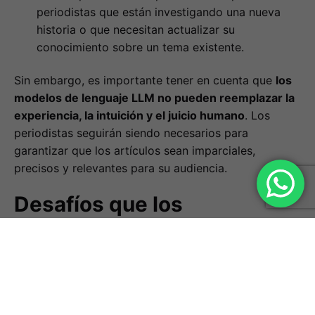
periodistas que están investigando una nueva
historia o que necesitan actualizar su
conocimiento sobre un tema existente.
Sin embargo, es importante tener en cuenta que
los
modelos de lenguaje LLM no pueden reemplazar la
experiencia, la intuición y el juicio humano
. Los
periodistas seguirán siendo necesarios para
garantizar que los artículos sean imparciales,
precisos y relevantes para su audiencia.
Desafíos que los
periodistas deben enfrentar
al utilizar modelos de
lenguajes LLM
Precisión:
Los LLM pueden generar texto que no