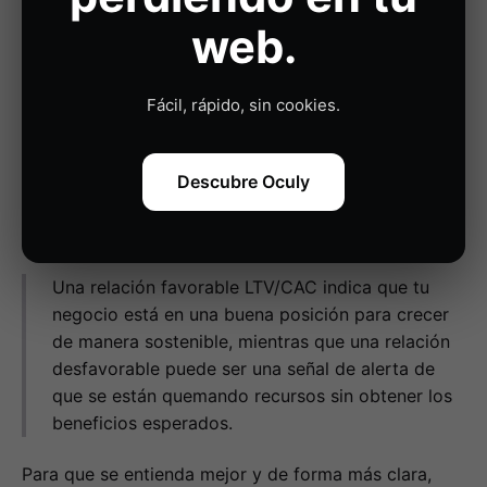
en Ecommerce
web.
La relación entre el Valor de Vida del Cliente (LTV) y
el Coste de Adquisición de Clientes (CAC) es un
Fácil, rápido, sin cookies.
indicador crucial de la salud financiera de cualquier
ecommerce. Comprender esta relación te permitirá
Descubre Oculy
evaluar si estás generando suficientes ingresos de
tus clientes para cubrir los costes de adquisición y
obtener ganancias a largo plazo con tu ecommerce.
Una relación favorable LTV/CAC indica que tu
negocio está en una buena posición para crecer
de manera sostenible, mientras que una relación
desfavorable puede ser una señal de alerta de
que se están quemando recursos sin obtener los
beneficios esperados.
Para que se entienda mejor y de forma más clara,