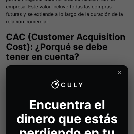
empresa. Este valor incluye todas las compras
futuras y se extiende a lo largo de la duración de la
relación comercial.
CAC (Customer Acquisition
Cost): ¿Porqué se debe
tener en cuenta?
El Coste de Adquisición de Clientes (CAC) es el
×
coste asociado con convencer a un consumidor de
que compre un producto o servicio. Este coste
abarca gastos de marketing, publicidad,
promociones y cualquier otro esfuerzo necesario
Encuentra el
para adquirir un nuevo cliente.
dinero que estás
Relación LTV/CAC
perdiendo en tu