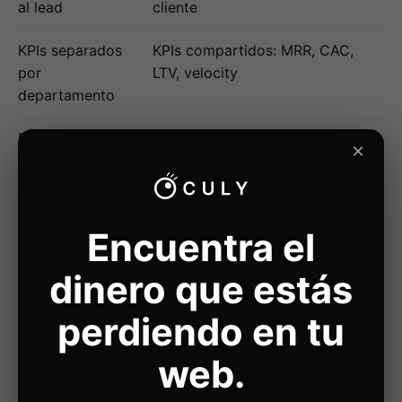
al lead
cliente
KPIs separados
KPIs compartidos: MRR, CAC,
por
LTV, velocity
departamento
Procesos
Orquestación de procesos y
×
parcialmente
datos en tiempo real
conectados
Cómo se aplica
Encuentra el
RevOps en
dinero que estás
empresas
perdiendo en tu
industriales
web.
La adopción de
Revenue Operations (RevOps)
en el