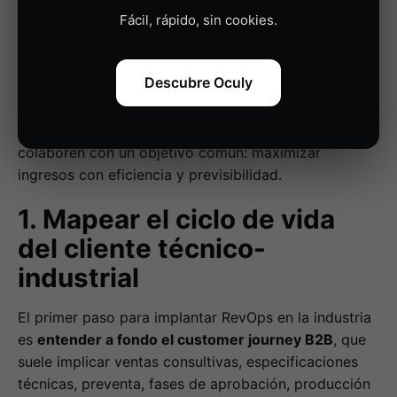
sector industrial no es un cambio superficial, sino una
Fácil, rápido, sin cookies.
evolución profunda que transforma la forma en que
los equipos interactúan, los procesos se conectan y
Descubre Oculy
los datos fluyen entre departamentos. Esta
implementación requiere una estrategia progresiva
donde tecnología, estructura organizativa y cultura
colaboren con un objetivo común: maximizar
ingresos con eficiencia y previsibilidad.
1. Mapear el ciclo de vida
del cliente técnico-
industrial
El primer paso para implantar RevOps en la industria
es
entender a fondo el customer journey B2B
, que
suele implicar ventas consultivas, especificaciones
técnicas, preventa, fases de aprobación, producción