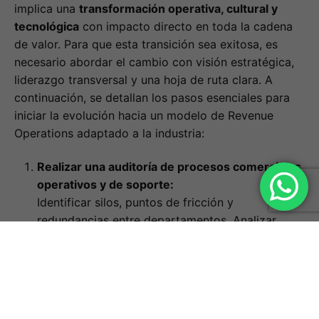
implica una
transformación operativa, cultural y
tecnológica
con impacto directo en toda la cadena
de valor. Para que esta transición sea exitosa, es
necesario abordar el cambio con visión estratégica,
liderazgo transversal y una hoja de ruta clara. A
continuación, se detallan los pasos esenciales para
iniciar la evolución hacia un modelo de Revenue
Operations adaptado a la industria:
Realizar una auditoría de procesos comerciales,
operativos y de soporte:
Identificar silos, puntos de fricción y
redundancias entre departamentos. Analizar
cómo fluyen los datos entre CRM, ERP, BI y
herramientas de soporte técnico.
Evaluar el stack tecnológico y su grado de
integración:
Determinar si las plataformas actuales permiten