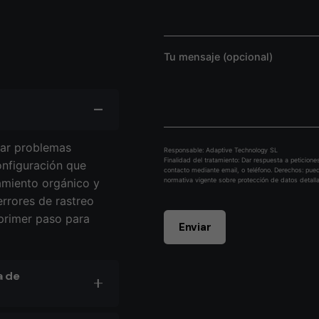
Tu mensaje (opcional)
tar problemas
Responsable: Adaptive Technology SL
Finalidad del tratamiento: Dar respuesta a peticion
onfiguración que
contacto mediante email, o teléfono. Derechos: pue
amiento orgánico y
normativa vigente sobre protección de datos detalla
errores de rastreo
 primer paso para
Enviar
a de