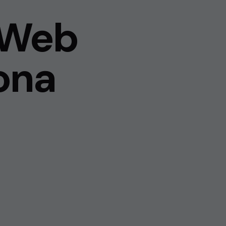
 Web
ona