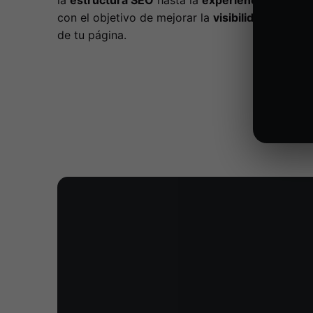
la
estructura SEO
hasta la
experiencia de usua
con el objetivo de mejorar la
visibilidad
y el
ren
de tu página.