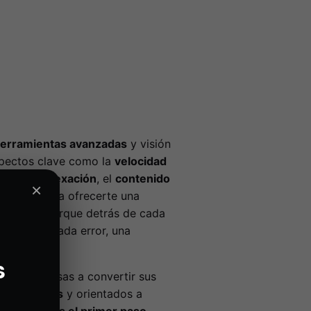
erramientas avanzadas
y visión
spectos clave como la
velocidad
tals
, la
indexación
, el
contenido
×
nternos
, para ofrecerte una
cionable. Porque detrás de cada
 detrás de cada error, una
s
os a empresas a convertir sus
optimizados
y orientados a