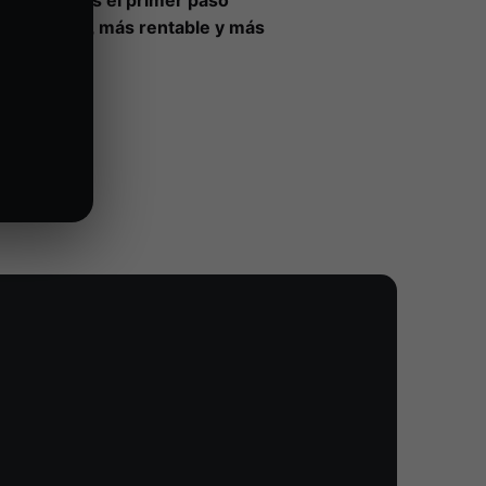
toría web es el primer paso
más sólido, más rentable y más
jetivo.