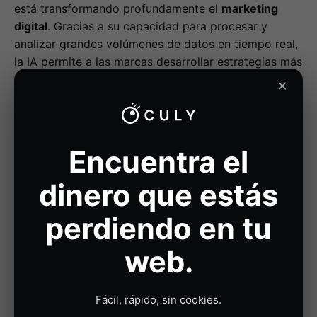
está transformando profundamente el
marketing
digital
. Gracias a su capacidad para procesar y
analizar grandes volúmenes de datos en tiempo real,
la IA permite a las marcas desarrollar estrategias más
precisas, personalizadas y efectivas que nunca antes.
×
Desde la automatización de campañas publicitarias
hasta la creación de experiencias
hiperpersonalizadas para los clientes, la IA está
redefiniendo cómo las empresas interactúan con sus
Encuentra el
audiencias y cómo maximizan el impacto de sus
dinero que estás
esfuerzos de marketing.
perdiendo en tu
Además de mejorar la eficiencia operativa, la IA
permite a la
agencia de marketing digital
anticipar las
web.
necesidades y deseos de los consumidores,
optimizando cada punto de contacto en el recorrido
del cliente. Esto no solo mejora la satisfacción del
Fácil, rápido, sin cookies.
cliente, sino que también incrementa el retorno de