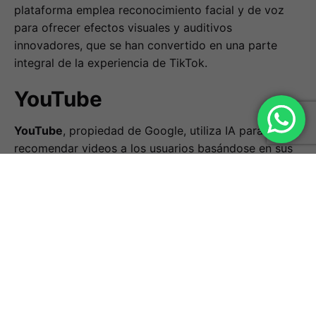
plataforma emplea reconocimiento facial y de voz
para ofrecer efectos visuales y auditivos
innovadores, que se han convertido en una parte
integral de la experiencia de TikTok.
YouTube
YouTube
, propiedad de Google, utiliza IA para
recomendar videos a los usuarios basándose en sus
hábitos de visualización y preferencias. La IA analiza
el historial de videos vistos, las interacciones y los
suscriptores para personalizar la página de inicio de
cada usuario, asegurando que los videos
recomendados sean relevantes y atractivos.
Además, YouTube emplea IA para detectar y eliminar
contenido que viola las políticas de la plataforma,
como videos que promueven el odio, la violencia o la