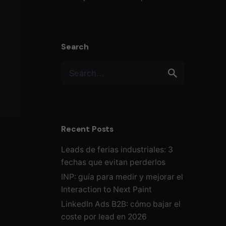
Search
S
e
a
r
c
h
Recent Posts
f
o
Leads de ferias industriales: 3
r
fechas que evitan perderlos
INP: guía para medir y mejorar el
Interaction to Next Paint
LinkedIn Ads B2B: cómo bajar el
coste por lead en 2026