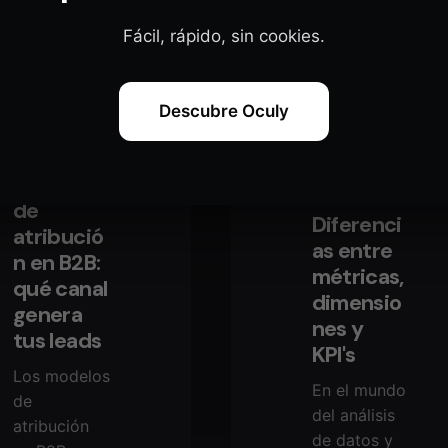
Sin
categorizar
Read More
Fácil, rápido, sin cookies.
Read More
Descubre Oculy
14 min read
Modelos
10 min read
de
Diferenci
atribució
as entre
n en B2B:
métricas,
qué canal
dimensio
genera
nes y
tus leads
KPI's
Los modelos
En el mundo
de
del análisis
atribución
de datos y