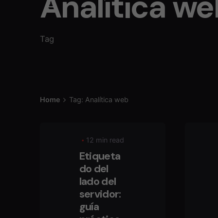
Analítica w
Tag
Home
Tag: Analítica web
12 min read
Etiqueta
do del
lado del
servidor:
guía